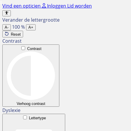
Ga
Vind een opticien
Inloggen
Lid worden
naar
de
Verander de lettergrootte
inhoud
100
%
A-
A+
Reset
Contrast
Contrast
Verhoog contrast
Dyslexie
Lettertype