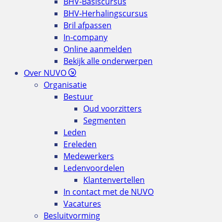
BHV-Basiscursus
BHV-Herhalingscursus
Bril afpassen
In-company
Online aanmelden
Bekijk alle onderwerpen
Over NUVO
Organisatie
Bestuur
Oud voorzitters
Segmenten
Leden
Ereleden
Medewerkers
Ledenvoordelen
Klantenvertellen
In contact met de NUVO
Vacatures
Besluitvorming