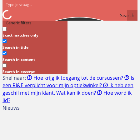
Search
Generic filters
Exact matches only
Search in title
Search in content
Search in excerpt
Snel naar:
Hoe krijg ik toegang tot de cursussen?
Is
een RI&E verplicht voor mijn optiekwinkel?
Ik heb een
geschil met mijn klant. Wat kan ik doen?
Hoe word ik
lid?
Nieuws