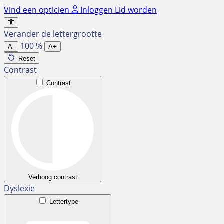
Ga
Vind een opticien
Inloggen
Lid worden
naar
de
Verander de lettergrootte
inhoud
100
%
A-
A+
Reset
Contrast
Contrast
Verhoog contrast
Dyslexie
Lettertype