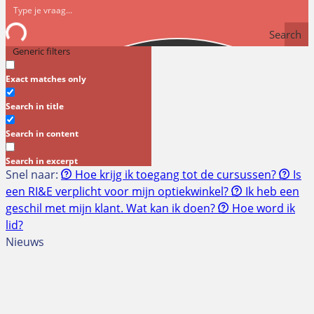
Search
Generic filters
Exact matches only
Search in title
Search in content
Search in excerpt
Snel naar:
Hoe krijg ik toegang tot de cursussen?
Is
een RI&E verplicht voor mijn optiekwinkel?
Ik heb een
geschil met mijn klant. Wat kan ik doen?
Hoe word ik
lid?
Nieuws