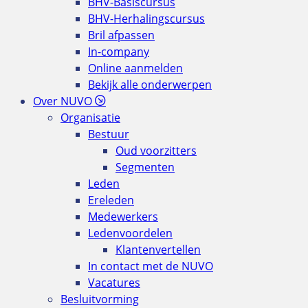
BHV-Basiscursus
BHV-Herhalingscursus
Bril afpassen
In-company
Online aanmelden
Bekijk alle onderwerpen
Over NUVO
Organisatie
Bestuur
Oud voorzitters
Segmenten
Leden
Ereleden
Medewerkers
Ledenvoordelen
Klantenvertellen
In contact met de NUVO
Vacatures
Besluitvorming