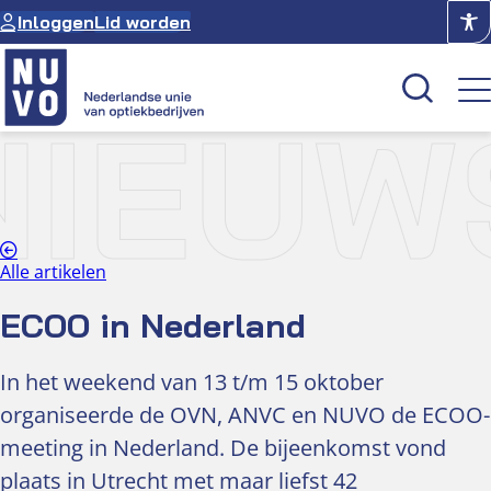
Ga
Inloggen
Lid worden
naar
de
inhoud
NIEUW
Kenniscentrum
Academie
Over NUVO
Alle artikelen
Oculus
ECOO in Nederland
Optiekcentrum
In het weekend van 13 t/m 15 oktober
organiseerde de OVN, ANVC en NUVO de ECOO-
meeting in Nederland. De bijeenkomst vond
plaats in Utrecht met maar liefst 42