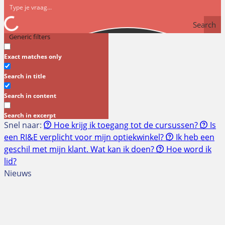
Search
Generic filters
Exact matches only
Search in title
Search in content
Search in excerpt
Snel naar:
Hoe krijg ik toegang tot de cursussen?
Is
een RI&E verplicht voor mijn optiekwinkel?
Ik heb een
geschil met mijn klant. Wat kan ik doen?
Hoe word ik
lid?
Nieuws