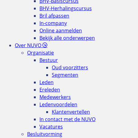
BHV-Basiscursus
BHV-Herhalingscursus
Bril afpassen
In-company
Online aanmelden
Bekijk alle onderwerpen
Over NUVO
Organisatie
Bestuur
Oud voorzitters
Segmenten
Leden
Ereleden
Medewerkers
Ledenvoordelen
Klantenvertellen
In contact met de NUVO
Vacatures
Besluitvorming