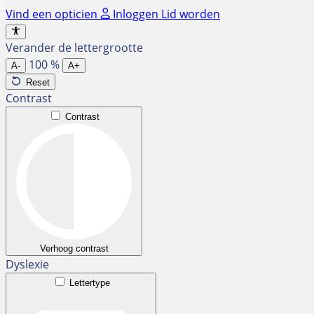
Ga
Vind een opticien
Inloggen
Lid worden
naar
de
Verander de lettergrootte
inhoud
100
%
A-
A+
Reset
Contrast
Contrast
Verhoog contrast
Dyslexie
Lettertype