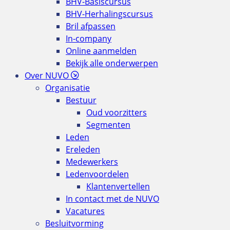
BHV-Basiscursus
BHV-Herhalingscursus
Bril afpassen
In-company
Online aanmelden
Bekijk alle onderwerpen
Over NUVO
Organisatie
Bestuur
Oud voorzitters
Segmenten
Leden
Ereleden
Medewerkers
Ledenvoordelen
Klantenvertellen
In contact met de NUVO
Vacatures
Besluitvorming