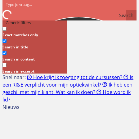
Search
Generic filters
Exact matches only
Search in title
Search in content
Search in excerpt
Snel naar:
Hoe krijg ik toegang tot de cursussen?
Is
een RI&E verplicht voor mijn optiekwinkel?
Ik heb een
geschil met mijn klant. Wat kan ik doen?
Hoe word ik
lid?
Nieuws