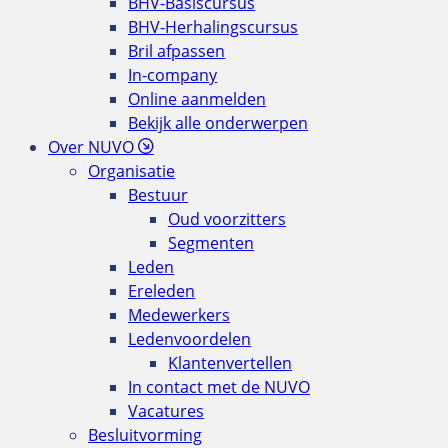
BHV-Basiscursus
BHV-Herhalingscursus
Bril afpassen
In-company
Online aanmelden
Bekijk alle onderwerpen
Over NUVO
Organisatie
Bestuur
Oud voorzitters
Segmenten
Leden
Ereleden
Medewerkers
Ledenvoordelen
Klantenvertellen
In contact met de NUVO
Vacatures
Besluitvorming