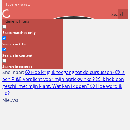
Search
Generic filters
Exact matches only
Search in title
Search in content
Search in excerpt
Snel naar:
Hoe krijg ik toegang tot de cursussen?
Is
een RI&E verplicht voor mijn optiekwinkel?
Ik heb een
geschil met mijn klant. Wat kan ik doen?
Hoe word ik
lid?
Nieuws