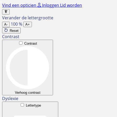
Ga
Vind een opticien
Inloggen
Lid worden
naar
de
Verander de lettergrootte
inhoud
100
%
A-
A+
Reset
Contrast
Contrast
Verhoog contrast
Dyslexie
Lettertype