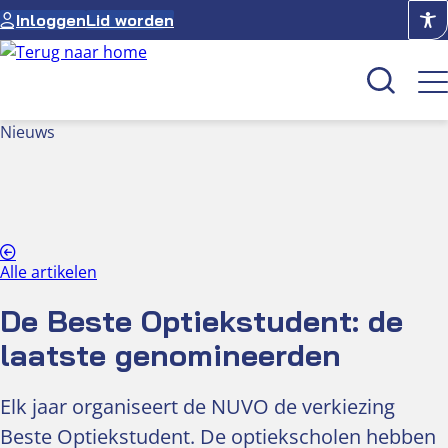
Ga
Inloggen
Lid worden
naar
de
inhoud
Nieuws
Kenniscentrum
Academie
Over NUVO
Alle artikelen
Oculus
De Beste Optiekstudent: de
Optiekcentrum
laatste genomineerden
Elk jaar organiseert de NUVO de verkiezing
Beste Optiekstudent. De optiekscholen hebben