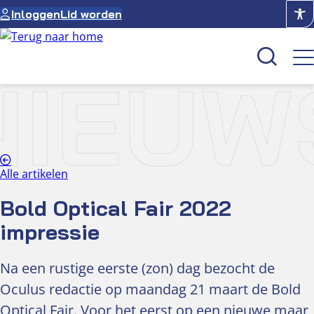
Ga
Inloggen
Lid worden
naar
de
inhoud
NIEUW
Kenniscentrum
Academie
Over NUVO
Alle artikelen
Oculus
Bold Optical Fair 2022
impressie
Optiekcentrum
Na een rustige eerste (zon) dag bezocht de
Oculus redactie op maandag 21 maart de Bold
Optical Fair. Voor het eerst op een nieuwe maar