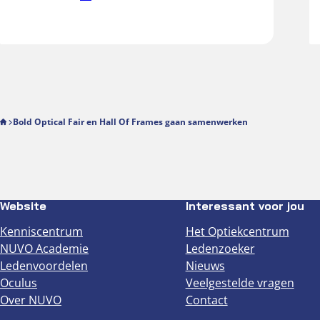
Bold Optical Fair en Hall Of Frames gaan samenwerken
Website
Interessant voor jou
Kenniscentrum
Het Optiekcentrum
NUVO Academie
Ledenzoeker
Ledenvoordelen
Nieuws
Oculus
Veelgestelde vragen
Over NUVO
Contact