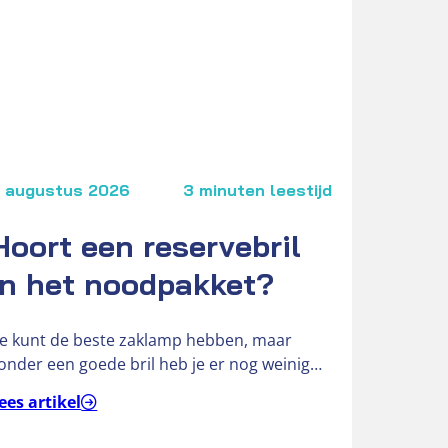
 augustus 2026
3 minuten leestijd
3 
Hoort een reservebril
V
in het noodpakket?
O
Je kunt de beste zaklamp hebben, maar
Ben
onder een goede bril heb je er nog weinig
& H
an,” vertelt Hendri,…
ees artikel
Lee