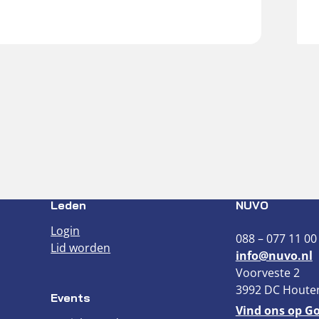
Leden
NUVO
Login
088 – 077 11 00
Lid worden
info@nuvo.nl
Voorveste 2
3992 DC Houte
Events
Vind ons op G