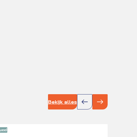
Bekijk alles
ueel
Actue