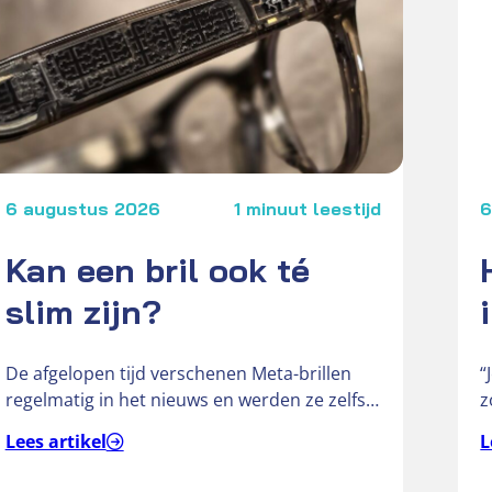
6 augustus 2026
1 minuut leestijd
6
Kan een bril ook té
slim zijn?
De afgelopen tijd verschenen Meta-brillen
“
regelmatig in het nieuws en werden ze zelfs
z
omschreven als ‘gluurbrillen’. De slimme
a
Lees artikel
L
brillen…