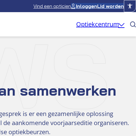
Vind een opticien
Inloggen
Lid worden
WS
Optiekcentrum
gaan samenwerken
gesprek is er een gezamenlijke oplossing
al de aankomende voorjaarseditie organiseren.
dse optiekbeurzen.