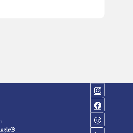
n
oogle