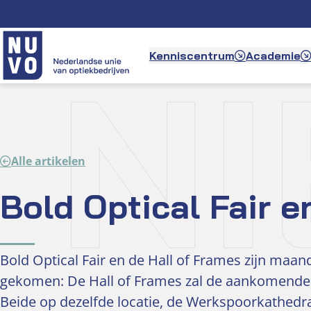
Ga
naar
de
N
Kenniscentrum
Academie
inhoud
Alle artikelen
Bold Optical Fair 
Bold Optical Fair en de Hall of Frames zijn maa
gekomen: De Hall of Frames zal de aankomende n
Beide op dezelfde locatie, de Werkspoorkathedra