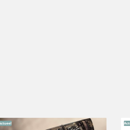
Actueel
Act