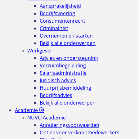
Aansprakelijkheid
Bedrijfsvoering
Consumentenrecht
Criminaliteit
Overnemen en starten
Bekijk alle onderwerpen
Werkgever
Advies en ondersteuning
Verzuimbegeleiding
Salarisadministratie
Juridisch advies
Huurprijsbemiddeling
Bedrijfsadvies
Bekijk alle onderwerpen
Academie
NUVO Academie
Annuleringsvoorwaarden
Optiek voor verkoopmedewerkers