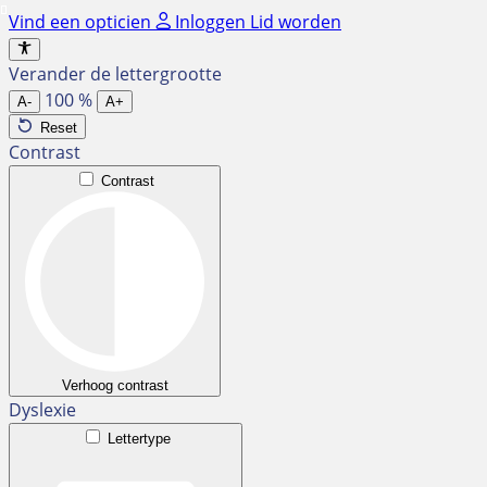
Ga
Vind een opticien
Inloggen
Lid worden
naar
de
Verander de lettergrootte
inhoud
100
%
A-
A+
Reset
Contrast
Contrast
Verhoog contrast
Dyslexie
Lettertype