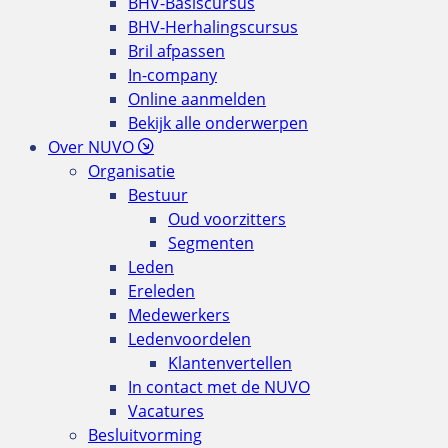
BHV-Basiscursus
BHV-Herhalingscursus
Bril afpassen
In-company
Online aanmelden
Bekijk alle onderwerpen
Over NUVO
Organisatie
Bestuur
Oud voorzitters
Segmenten
Leden
Ereleden
Medewerkers
Ledenvoordelen
Klantenvertellen
In contact met de NUVO
Vacatures
Besluitvorming