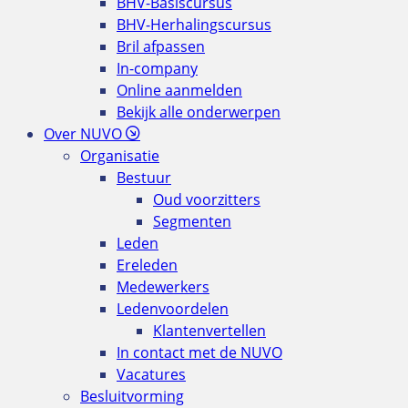
BHV-Basiscursus
BHV-Herhalingscursus
Bril afpassen
In-company
Online aanmelden
Bekijk alle onderwerpen
Over NUVO
Organisatie
Bestuur
Oud voorzitters
Segmenten
Leden
Ereleden
Medewerkers
Ledenvoordelen
Klantenvertellen
In contact met de NUVO
Vacatures
Besluitvorming