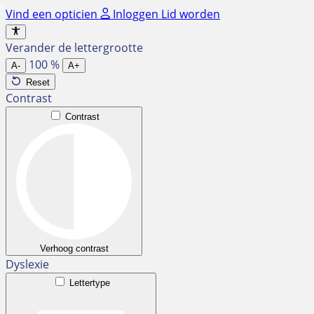
Ga
Vind een opticien
Inloggen
Lid worden
naar
de
Verander de lettergrootte
inhoud
100
%
A-
A+
Reset
Contrast
Contrast
Verhoog contrast
Dyslexie
Lettertype