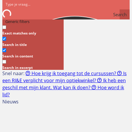
Search
Generic filters
Exact matches only
Search in title
Search in content
Search in excerpt
Snel naar:
Hoe krijg ik toegang tot de cursussen?
Is
een RI&E verplicht voor mijn optiekwinkel?
Ik heb een
geschil met mijn klant. Wat kan ik doen?
Hoe word ik
lid?
Nieuws