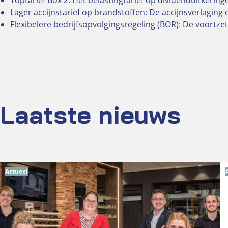
Toptarief Box 2: Het belastingtarief op dividenduitkeringe
Lager accijnstarief op brandstoffen: De accijnsverlaging o
Flexibelere bedrijfsopvolgingsregeling (BOR): De voortzet
Laatste nieuws
Actueel