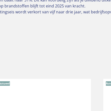
n daalt naar 31%. Dit kan voordelig zijn als je dividend uitke
p brandstoffen blijft tot eind 2025 van kracht.
tingseis wordt verkort van vijf naar drie jaar, wat bedrijfs
Actueel
Act