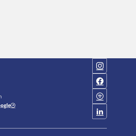
n
oogle