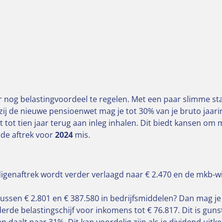
g belastingvoordeel te regelen. Met een paar slimme stap
zij de nieuwe pensioenwet mag je tot 30% van je bruto jaari
nt tot tien jaar terug aan inleg inhalen. Dit biedt kansen o
 de aftrek voor
2024
mis.
digenaftrek wordt verder verlaagd naar € 2.470 en de mkb-win
r tussen € 2.801 en € 387.580 in bedrijfsmiddelen? Dan mag j
derde belastingschijf voor inkomens tot € 76.817. Dit is g