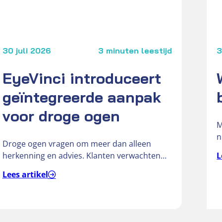
stijd
30 juli 2026
3 minuten leestijd
3
EyeVinci introduceert
ist
geïntegreerde aanpak
voor droge ogen
Zien
M
n
Droge ogen vragen om meer dan alleen
h
herkenning en advies. Klanten verwachten
L
een duidelijke en onderbouwde oplossing
Lees artikel
voor hun…