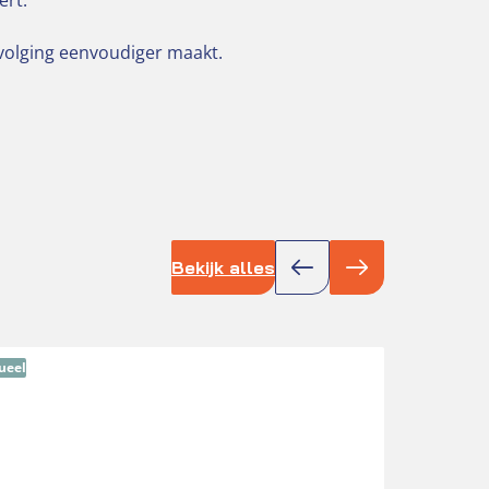
ert.
opvolging eenvoudiger maakt.
Bekijk alles
ueel
Actue