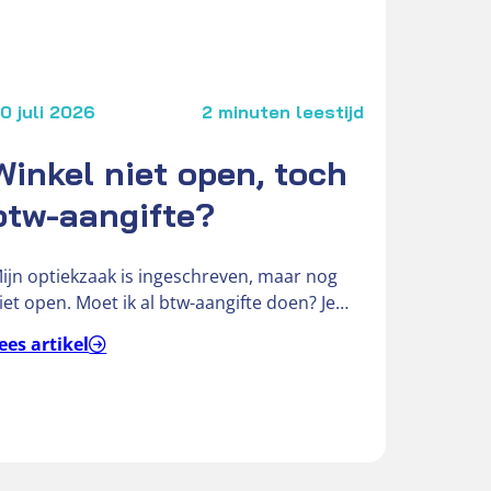
0 juli 2026
2 minuten leestijd
30 
Winkel niet open, toch
E
btw-aangifte?
o
ijn optiekzaak is ingeschreven, maar nog
Sta
iet open. Moet ik al btw-aangifte doen? Je
aan
ebt je optiekzaak ingeschreven bij…
in 
ees artikel
Lee