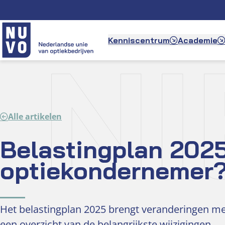
Ga
naar
de
N
Kenniscentrum
Academie
inhoud
Alle artikelen
Belastingplan 2025:
optiekondernemer
Het belastingplan 2025 brengt veranderingen met
een overzicht van de belangrijkste wijzigingen.