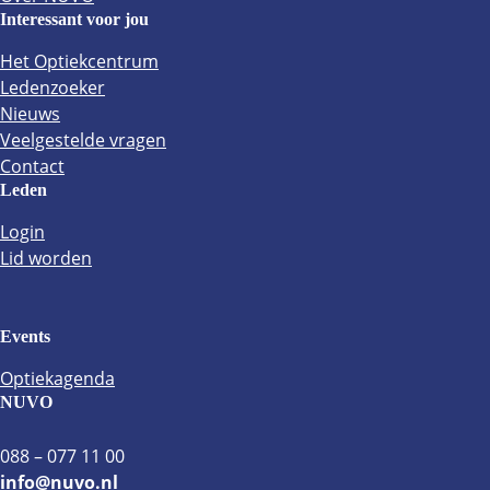
Overnemen en starten
Interessant voor jou
Bekijk alle onderwerpen
Het Optiekcentrum
Ledenzoeker
Werkgever
Nieuws
Advies en ondersteuning
Veelgestelde vragen
Verzuimbegeleiding
Contact
Salarisadministratie
Leden
Juridisch advies
Huurprijsbemiddeling
Login
Bedrijfsadvies
Lid worden
Bekijk alle onderwerpen
Events
Academie
Optiekagenda
NUVO
NUVO Academie
Annuleringsvoorwaarden
088 – 077 11 00
Optiek voor verkoopmedewerkers
info@nuvo.nl
BHV-Basiscursus