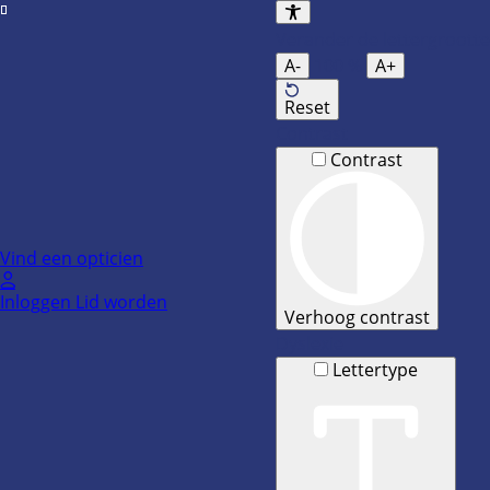
Ga
naar
Verander de lettergrootte
de
A-
100
%
A+
inhoud
Reset
Contrast
Contrast
Vind een opticien
Inloggen
Lid worden
Verhoog contrast
Dyslexie
Lettertype