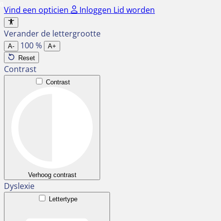
Ga
Vind een opticien
Inloggen
Lid worden
naar
de
Verander de lettergrootte
inhoud
100
%
A-
A+
Reset
Contrast
Contrast
Verhoog contrast
Dyslexie
Lettertype