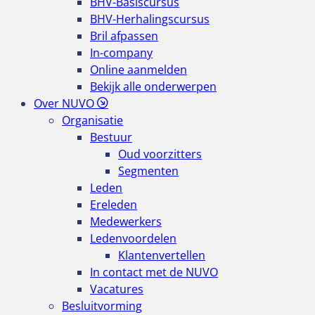
BHV-Basiscursus
BHV-Herhalingscursus
Bril afpassen
In-company
Online aanmelden
Bekijk alle onderwerpen
Over NUVO
Organisatie
Bestuur
Oud voorzitters
Segmenten
Leden
Ereleden
Medewerkers
Ledenvoordelen
Klantenvertellen
In contact met de NUVO
Vacatures
Besluitvorming