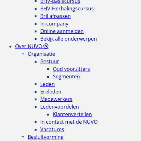
BHV-Basiscursus
BHV-Herhalingscursus
Bril afpassen
In-company
Online aanmelden
Bekijk alle onderwerpen
Over NUVO
Organisatie
Bestuur
Oud voorzitters
Segmenten
Leden
Ereleden
Medewerkers
Ledenvoordelen
Klantenvertellen
In contact met de NUVO
Vacatures
Besluitvorming