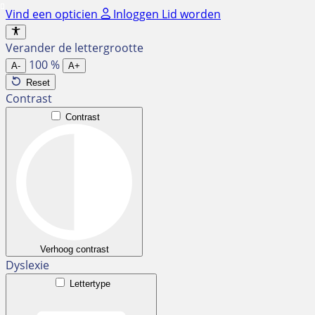
Ga
Vind een opticien
Inloggen
Lid worden
naar
de
Verander de lettergrootte
inhoud
100
%
A-
A+
Reset
Contrast
Contrast
Verhoog contrast
Dyslexie
Lettertype