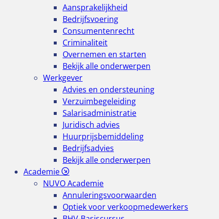
Aansprakelijkheid
Bedrijfsvoering
Consumentenrecht
Criminaliteit
Overnemen en starten
Bekijk alle onderwerpen
Werkgever
Advies en ondersteuning
Verzuimbegeleiding
Salarisadministratie
Juridisch advies
Huurprijsbemiddeling
Bedrijfsadvies
Bekijk alle onderwerpen
Academie
NUVO Academie
Annuleringsvoorwaarden
Optiek voor verkoopmedewerkers
BHV-Basiscursus