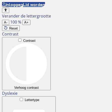
Ga
Inloggen
Lid worden
naar
Verander de lettergrootte
de
100
%
inhoud
A-
A+
Reset
Contrast
Contrast
Verhoog contrast
Dyslexie
Lettertype