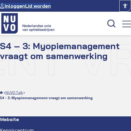
Ga
Inloggen
Lid worden
naar
de
inhoud
ENT 
S4 – 3: Myopiemanagement
Kenniscentrum
vraagt om samenwerking
Academie
Over NUVO
Oculus
NUVO Talk
S4 – 3: Myopiemanagement vraagt om samenwerking
Optiekcentrum
Website
Kenniscentrum