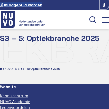
Ga
Inloggen
Lid worden
naar
de
inhoud
TIEKB
S3 – 5: Optiekbranche 2025
Kenniscentrum
Academie
Over NUVO
Oculus
NUVO Talk
S3 – 5: Optiekbranche 2025
Optiekcentrum
Website
Kenniscentrum
NUVO Academie
Ledenvoordelen