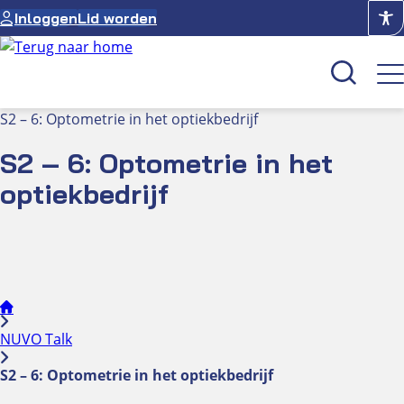
Ga
Inloggen
Lid worden
naar
de
inhoud
S2 – 6: Optometrie in het optiekbedrijf
S2 – 6: Optometrie in het
Kenniscentrum
optiekbedrijf
Academie
Over NUVO
Oculus
Optiekcentrum
NUVO Talk
S2 – 6: Optometrie in het optiekbedrijf