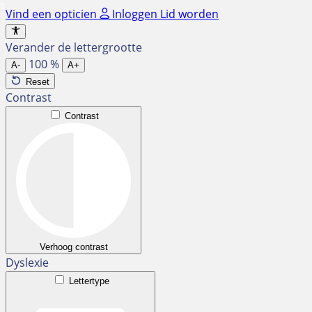
Ga
Vind een opticien
Inloggen
Lid worden
naar
de
Verander de lettergrootte
inhoud
100
%
A-
A+
Reset
Contrast
Contrast
Verhoog contrast
Dyslexie
Lettertype