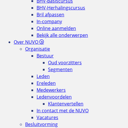
BHV-Basiscursus
BHV-Herhalingscursus
Bril afpassen
In-company
Online aanmelden
Bekijk alle onderwerpen
Over NUVO
Organisatie
Bestuur
Oud voorzitters
Segmenten
Leden
Ereleden
Medewerkers
Ledenvoordelen
Klantenvertellen
In contact met de NUVO
Vacatures
Besluitvorming