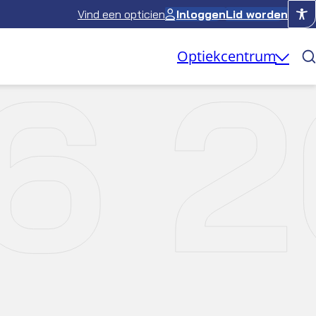
Vind een opticien
Inloggen
Lid worden
6 2
Optiekcentrum