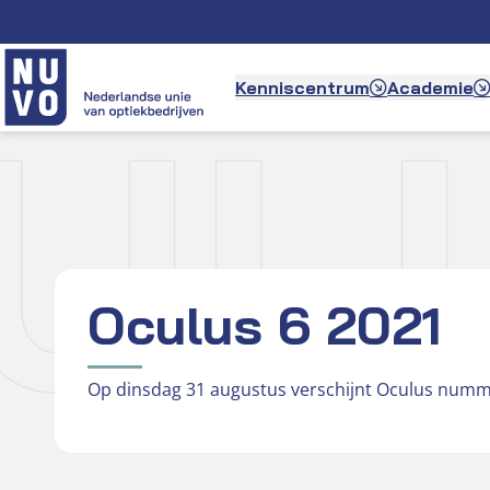
Ga
naar
de
ULU
Kenniscentrum
Academie
inhoud
Oculus 6 2021
Op dinsdag 31 augustus verschijnt Oculus numm