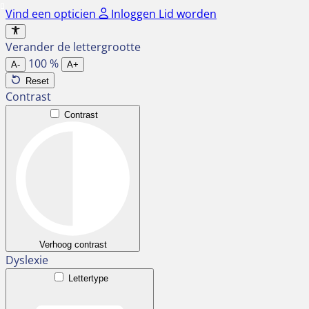
Ga
Vind een opticien
Inloggen
Lid worden
naar
de
Verander de lettergrootte
inhoud
100
%
A-
A+
Reset
Contrast
Contrast
Verhoog contrast
Dyslexie
Lettertype