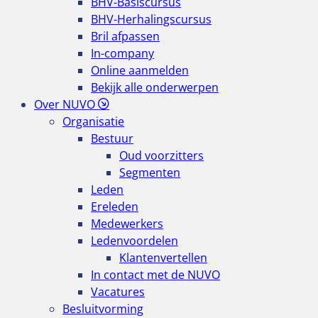
BHV-Basiscursus
BHV-Herhalingscursus
Bril afpassen
In-company
Online aanmelden
Bekijk alle onderwerpen
Over NUVO
Organisatie
Bestuur
Oud voorzitters
Segmenten
Leden
Ereleden
Medewerkers
Ledenvoordelen
Klantenvertellen
In contact met de NUVO
Vacatures
Besluitvorming