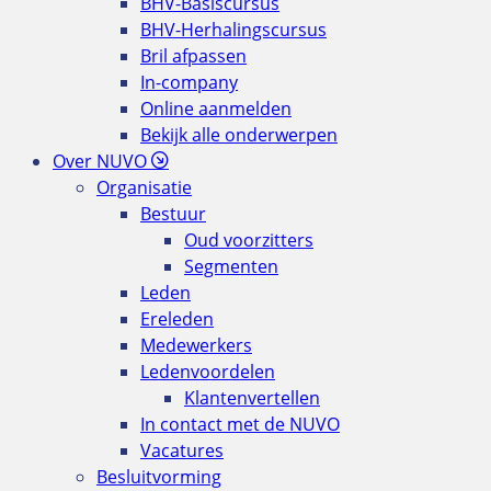
BHV-Basiscursus
BHV-Herhalingscursus
Bril afpassen
In-company
Online aanmelden
Bekijk alle onderwerpen
Over NUVO
Organisatie
Bestuur
Oud voorzitters
Segmenten
Leden
Ereleden
Medewerkers
Ledenvoordelen
Klantenvertellen
In contact met de NUVO
Vacatures
Besluitvorming