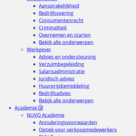
Aansprakelijkheid
Bedrijfsvoering
Consumentenrecht
Criminaliteit
Overnemen en starten
Bekijk alle onderwerpen
Werkgever
Advies en ondersteuning
Verzuimbegeleiding
Salarisadministratie
Juridisch advies
Huurprijsbemiddeling
Bedrijfsadvies
Bekijk alle onderwerpen
Academie
NUVO Academie
Annuleringsvoorwaarden
Optiek voor verkoopmedewerkers