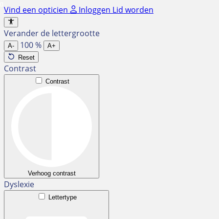
Ga
Vind een opticien
Inloggen
Lid worden
naar
de
Verander de lettergrootte
inhoud
100
%
A-
A+
Reset
Contrast
Contrast
Verhoog contrast
Dyslexie
Lettertype