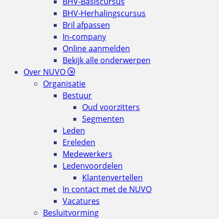
BHV-Basiscursus
BHV-Herhalingscursus
Bril afpassen
In-company
Online aanmelden
Bekijk alle onderwerpen
Over NUVO
Organisatie
Bestuur
Oud voorzitters
Segmenten
Leden
Ereleden
Medewerkers
Ledenvoordelen
Klantenvertellen
In contact met de NUVO
Vacatures
Besluitvorming