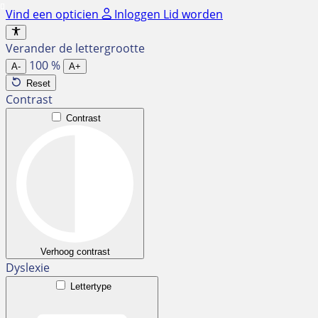
Ga
Vind een opticien
Inloggen
Lid worden
naar
de
Verander de lettergrootte
inhoud
100
%
A-
A+
Reset
Contrast
Contrast
Verhoog contrast
Dyslexie
Lettertype