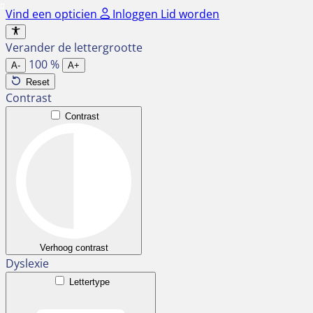
Ga
Vind een opticien
Inloggen
Lid worden
naar
de
Verander de lettergrootte
inhoud
100
%
A-
A+
Reset
Contrast
Contrast
Verhoog contrast
Dyslexie
Lettertype