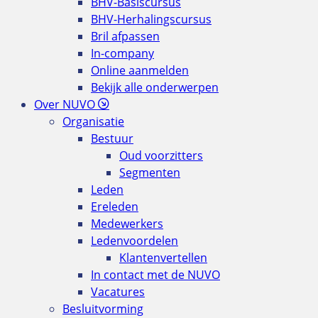
BHV-Basiscursus
BHV-Herhalingscursus
Bril afpassen
In-company
Online aanmelden
Bekijk alle onderwerpen
Over NUVO
Organisatie
Bestuur
Oud voorzitters
Segmenten
Leden
Ereleden
Medewerkers
Ledenvoordelen
Klantenvertellen
In contact met de NUVO
Vacatures
Besluitvorming