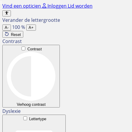
Ga
Vind een opticien
Inloggen
Lid worden
naar
de
Verander de lettergrootte
inhoud
100
%
A-
A+
Reset
Contrast
Contrast
Verhoog contrast
Dyslexie
Lettertype