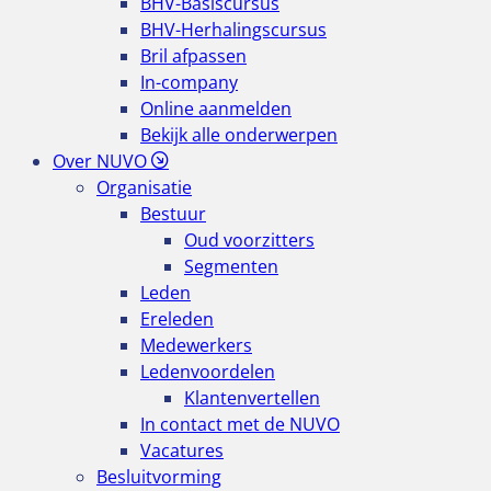
BHV-Basiscursus
BHV-Herhalingscursus
Bril afpassen
In-company
Online aanmelden
Bekijk alle onderwerpen
Over NUVO
Organisatie
Bestuur
Oud voorzitters
Segmenten
Leden
Ereleden
Medewerkers
Ledenvoordelen
Klantenvertellen
In contact met de NUVO
Vacatures
Besluitvorming