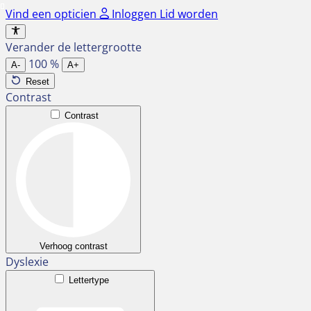
Ga
Vind een opticien
Inloggen
Lid worden
naar
de
Verander de lettergrootte
inhoud
100
%
A-
A+
Reset
Contrast
Contrast
Verhoog contrast
Dyslexie
Lettertype