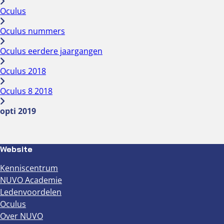
Oculus
Oculus nummers
Oculus eerdere jaargangen
Oculus 2018
Oculus 8 2018
opti 2019
Website
Kenniscentrum
NUVO Academie
Ledenvoordelen
Oculus
Over NUVO