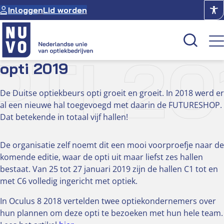
Ga
Inloggen
Lid worden
naar
de
inhoud
PTI 20
opti 2019
Kenniscentrum
De Duitse optiekbeurs opti groeit en groeit. In 2018 werd er
al een nieuwe hal toegevoegd met daarin de FUTURESHOP.
Academie
Dat betekende in totaal vijf hallen!
Over NUVO
Oculus
De organisatie zelf noemt dit een mooi voorproefje naar de
komende editie, waar de opti uit maar liefst zes hallen
bestaat. Van 25 tot 27 januari 2019 zijn de hallen C1 tot en
Optiekcentrum
met C6 volledig ingericht met optiek.
In Oculus 8 2018 vertelden twee optiekondernemers over
hun plannen om deze opti te bezoeken met hun hele team.