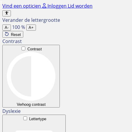
Ga
Vind een opticien
Inloggen
Lid worden
naar
de
Verander de lettergrootte
inhoud
100
%
A-
A+
Reset
Contrast
Contrast
Verhoog contrast
Dyslexie
Lettertype