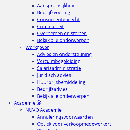
Aansprakelijkheid
Bedrijfsvoering
Consumentenrecht
Criminaliteit
Overnemen en starten
Bekijk alle onderwerpen
Werkgever
Advies en ondersteuning
Verzuimbegeleiding
Salarisadministratie
Juridisch advies
Huurprijsbemiddeling
Bedrijfsadvies
Bekijk alle onderwerpen
Academie
NUVO Academie
Annuleringsvoorwaarden
Optiek voor verkoopmedewerkers