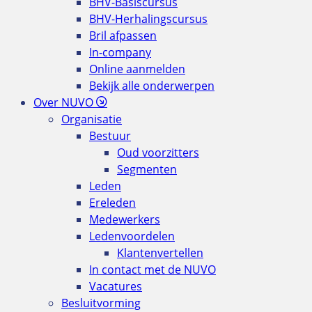
BHV-Basiscursus
BHV-Herhalingscursus
Bril afpassen
In-company
Online aanmelden
Bekijk alle onderwerpen
Over NUVO
Organisatie
Bestuur
Oud voorzitters
Segmenten
Leden
Ereleden
Medewerkers
Ledenvoordelen
Klantenvertellen
In contact met de NUVO
Vacatures
Besluitvorming