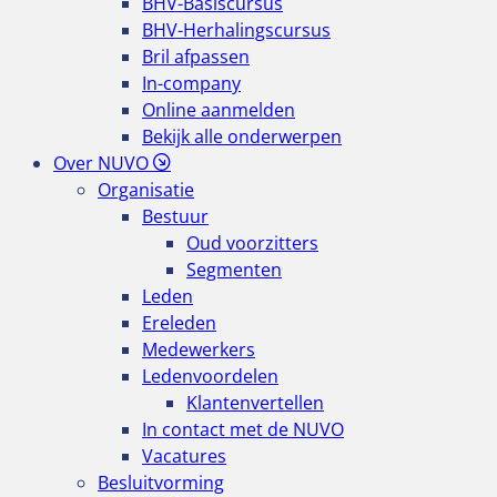
BHV-Basiscursus
BHV-Herhalingscursus
Bril afpassen
In-company
Online aanmelden
Bekijk alle onderwerpen
Over NUVO
Organisatie
Bestuur
Oud voorzitters
Segmenten
Leden
Ereleden
Medewerkers
Ledenvoordelen
Klantenvertellen
In contact met de NUVO
Vacatures
Besluitvorming