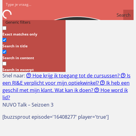
Search
Generic filters
Exact matches only
Search in title
Search in content
Search in excerpt
Snel naar:
Hoe krijg ik toegang tot de cursussen?
Is
een RI&E verplicht voor mijn optiekwinkel?
Ik heb een
geschil met mijn klant. Wat kan ik doen?
Hoe word ik
lid?
NUVO Talk – Seizoen 3
[buzzsprout episode='16408277' player='true']