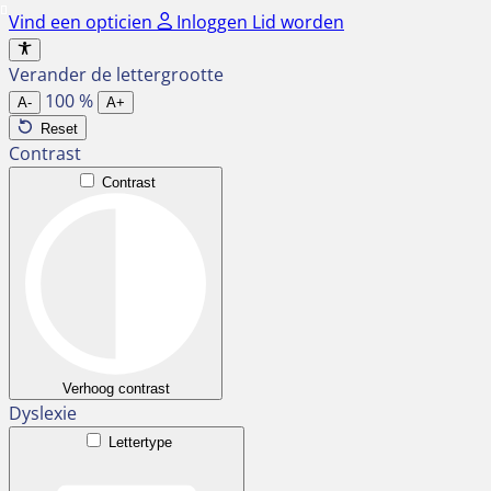
Ga
Vind een opticien
Inloggen
Lid worden
naar
de
Verander de lettergrootte
inhoud
100
%
A-
A+
Reset
Contrast
Contrast
Verhoog contrast
Dyslexie
Lettertype