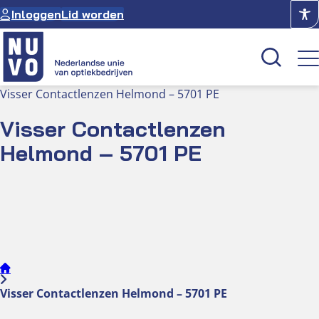
Ga
Inloggen
Lid worden
naar
de
inhoud
Visser Contactlenzen Helmond – 5701 PE
Visser Contactlenzen
Kenniscentrum
Helmond – 5701 PE
Academie
Over NUVO
Oculus
Optiekcentrum
Visser Contactlenzen Helmond – 5701 PE