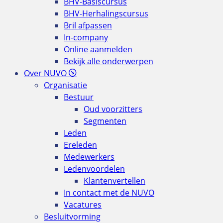
BHV-Basiscursus
BHV-Herhalingscursus
Bril afpassen
In-company
Online aanmelden
Bekijk alle onderwerpen
Over NUVO
Organisatie
Bestuur
Oud voorzitters
Segmenten
Leden
Ereleden
Medewerkers
Ledenvoordelen
Klantenvertellen
In contact met de NUVO
Vacatures
Besluitvorming