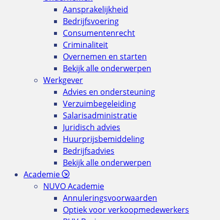
Aansprakelijkheid
Bedrijfsvoering
Consumentenrecht
Criminaliteit
Overnemen en starten
Bekijk alle onderwerpen
Werkgever
Advies en ondersteuning
Verzuimbegeleiding
Salarisadministratie
Juridisch advies
Huurprijsbemiddeling
Bedrijfsadvies
Bekijk alle onderwerpen
Academie
NUVO Academie
Annuleringsvoorwaarden
Optiek voor verkoopmedewerkers