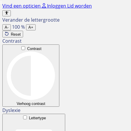
Ga
Vind een opticien
Inloggen
Lid worden
naar
de
Verander de lettergrootte
inhoud
100
%
A-
A+
Reset
Contrast
Contrast
Verhoog contrast
Dyslexie
Lettertype