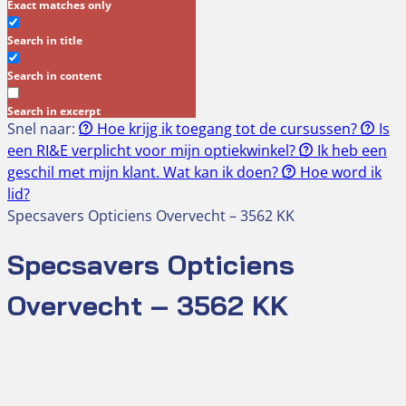
Exact matches only
Search in title
Search in content
Search in excerpt
Snel naar:
Hoe krijg ik toegang tot de cursussen?
Is
een RI&E verplicht voor mijn optiekwinkel?
Ik heb een
geschil met mijn klant. Wat kan ik doen?
Hoe word ik
lid?
Specsavers Opticiens Overvecht – 3562 KK
Specsavers Opticiens
Overvecht – 3562 KK