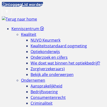
Ga
Inloggen
Lid worden
naar
de
inhoud
Kenniscentrum
Kwaliteit
NUVO Keurmerk
Kwaliteitsstandaard oogmeting
Optiekonderwijs
Onderzoek en cijfers
Wie doet wat binnen het optiekbedrijf?
Zorg(verzekeraars)
Bekijk alle onderwerpen
Ondernemen
Aansprakelijkheid
Bedrijfsvoering
Consumentenrecht
Criminaliteit