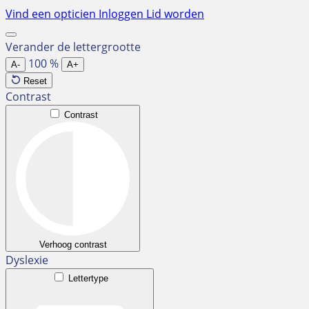
Ga
Vind een opticien
Inloggen
Lid worden
naar
de
Verander de lettergrootte
inhoud
100
%
A-
A+
Reset
Contrast
Contrast
Verhoog contrast
Dyslexie
Lettertype