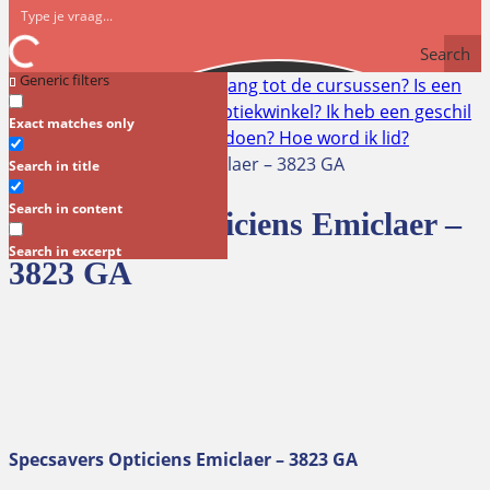
Search
Generic filters
Snel naar:
Hoe krijg ik toegang tot de cursussen?
Is een
RI&E verplicht voor mijn optiekwinkel?
Ik heb een geschil
Exact matches only
met mijn klant. Wat kan ik doen?
Hoe word ik lid?
Specsavers Opticiens Emiclaer – 3823 GA
Search in title
Search in content
Specsavers Opticiens Emiclaer –
Search in excerpt
3823 GA
Specsavers Opticiens Emiclaer – 3823 GA