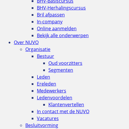
BHV-Basiscursus
BHV-Herhalingscursus
Bril afpassen
In-company
Online aanmelden
Bekijk alle onderwerpen
Over NUVO
Organisatie
Bestuur
Oud voorzitters
Segmenten
Leden
Ereleden
Medewerkers
Ledenvoordelen
Klantenvertellen
In contact met de NUVO
Vacatures
Besluitvorming