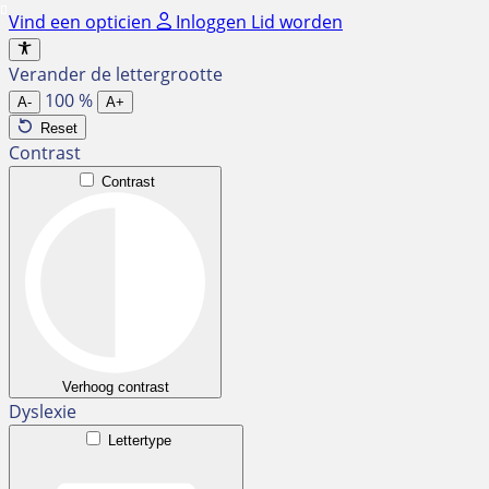
Ga
Vind een opticien
Inloggen
Lid worden
naar
de
Verander de lettergrootte
inhoud
100
%
A-
A+
Reset
Contrast
Contrast
Verhoog contrast
Dyslexie
Lettertype