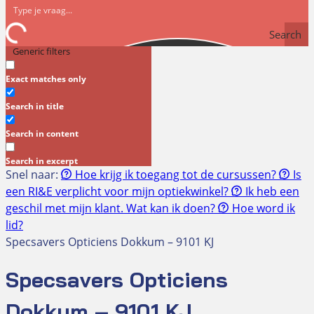
Search
Generic filters
Exact matches only
Search in title
Search in content
Search in excerpt
Snel naar:
Hoe krijg ik toegang tot de cursussen?
Is
een RI&E verplicht voor mijn optiekwinkel?
Ik heb een
geschil met mijn klant. Wat kan ik doen?
Hoe word ik
lid?
Specsavers Opticiens Dokkum – 9101 KJ
Specsavers Opticiens
Dokkum – 9101 KJ