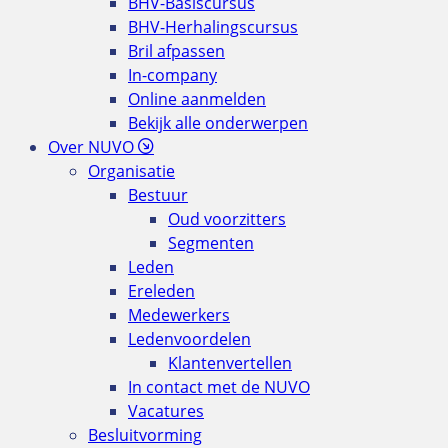
BHV-Basiscursus
BHV-Herhalingscursus
Bril afpassen
In-company
Online aanmelden
Bekijk alle onderwerpen
Over NUVO
Organisatie
Bestuur
Oud voorzitters
Segmenten
Leden
Ereleden
Medewerkers
Ledenvoordelen
Klantenvertellen
In contact met de NUVO
Vacatures
Besluitvorming