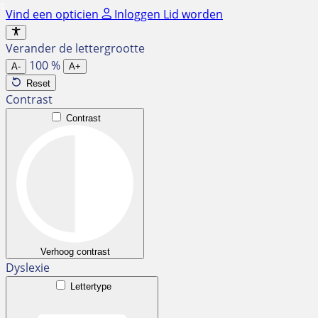
Ga
Vind een opticien
Inloggen
Lid worden
naar
de
Verander de lettergrootte
inhoud
100
%
A-
A+
Reset
Contrast
Contrast
Verhoog contrast
Dyslexie
Lettertype