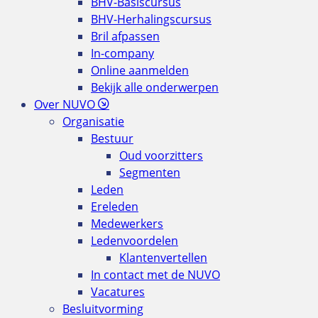
BHV-Basiscursus
BHV-Herhalingscursus
Bril afpassen
In-company
Online aanmelden
Bekijk alle onderwerpen
Over NUVO
Organisatie
Bestuur
Oud voorzitters
Segmenten
Leden
Ereleden
Medewerkers
Ledenvoordelen
Klantenvertellen
In contact met de NUVO
Vacatures
Besluitvorming