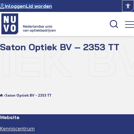
Ga
Inloggen
Lid worden
naar
de
inhoud
IEK BV
Saton Optiek BV – 2353 TT
Kenniscentrum
Academie
Over NUVO
Oculus
Saton Optiek BV – 2353 TT
Optiekcentrum
Website
Kenniscentrum