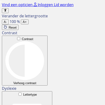
Ga
Vind een opticien
Inloggen
Lid worden
naar
de
Verander de lettergrootte
inhoud
100
%
A-
A+
Reset
Contrast
Contrast
Verhoog contrast
Dyslexie
Lettertype