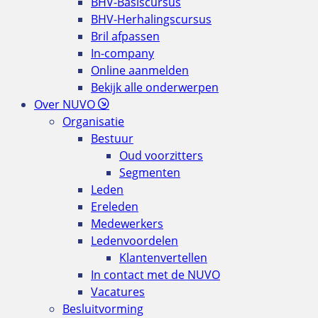
BHV-Basiscursus
BHV-Herhalingscursus
Bril afpassen
In-company
Online aanmelden
Bekijk alle onderwerpen
Over NUVO
Organisatie
Bestuur
Oud voorzitters
Segmenten
Leden
Ereleden
Medewerkers
Ledenvoordelen
Klantenvertellen
In contact met de NUVO
Vacatures
Besluitvorming