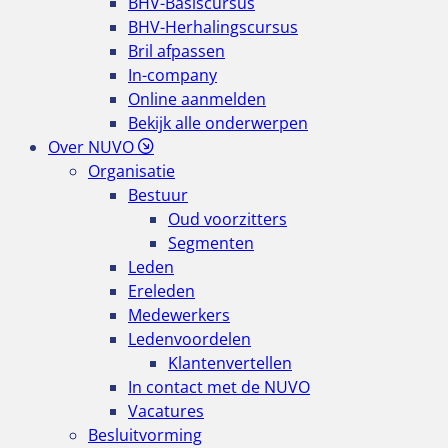
BHV-Basiscursus
BHV-Herhalingscursus
Bril afpassen
In-company
Online aanmelden
Bekijk alle onderwerpen
Over NUVO
Organisatie
Bestuur
Oud voorzitters
Segmenten
Leden
Ereleden
Medewerkers
Ledenvoordelen
Klantenvertellen
In contact met de NUVO
Vacatures
Besluitvorming