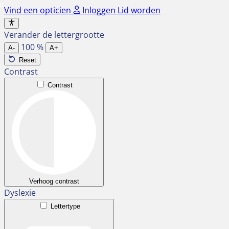
Ga
Vind een opticien
Inloggen
Lid worden
naar
de
Verander de lettergrootte
inhoud
100
%
A-
A+
Reset
Contrast
Contrast
Verhoog contrast
Dyslexie
Lettertype