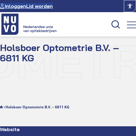
Ga
Inloggen
Lid worden
naar
de
inhoud
ETRIE
Holsboer Optometrie B.V. –
Kenniscentrum
6811 KG
Academie
Over NUVO
Oculus
Optiekcentrum
Holsboer Optometrie B.V. – 6811 KG
Website