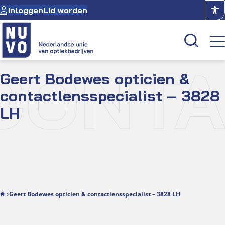
Ga
Inloggen
Lid worden
naar
de
inhoud
CONTA
Geert Bodewes opticien &
Kenniscentrum
contactlensspecialist – 3828
Academie
LH
Over NUVO
Oculus
Optiekcentrum
Geert Bodewes opticien & contactlensspecialist – 3828 LH