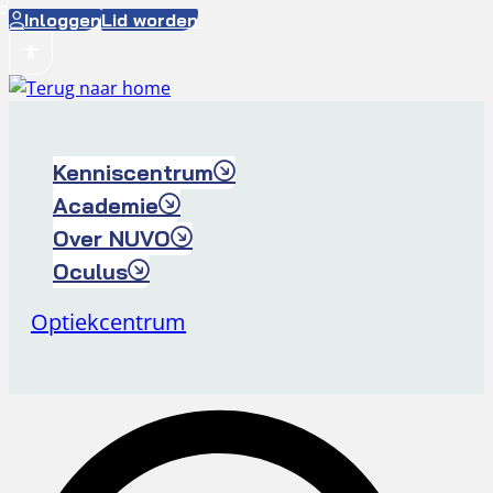
Ga
Inloggen
Lid worden
naar
de
inhoud
Kenniscentrum
Academie
Over NUVO
Oculus
Optiekcentrum