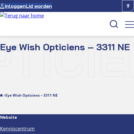
Ga
Inloggen
Lid worden
naar
de
inhoud
TICIE
Eye Wish Opticiens – 3311 NE
Kenniscentrum
Academie
Over NUVO
Oculus
Eye Wish Opticiens – 3311 NE
Optiekcentrum
Website
Kenniscentrum