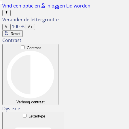
Ga
Vind een opticien
Inloggen
Lid worden
naar
de
Verander de lettergrootte
inhoud
100
%
A-
A+
Reset
Contrast
Contrast
Verhoog contrast
Dyslexie
Lettertype