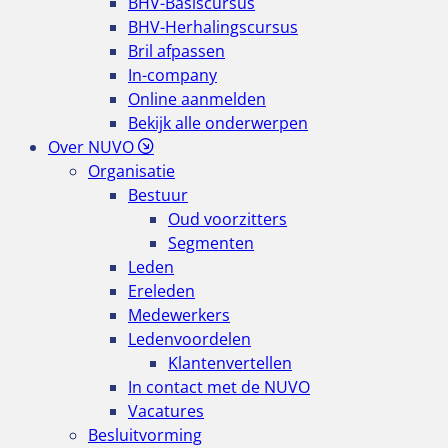
BHV-Basiscursus
BHV-Herhalingscursus
Bril afpassen
In-company
Online aanmelden
Bekijk alle onderwerpen
Over NUVO
Organisatie
Bestuur
Oud voorzitters
Segmenten
Leden
Ereleden
Medewerkers
Ledenvoordelen
Klantenvertellen
In contact met de NUVO
Vacatures
Besluitvorming