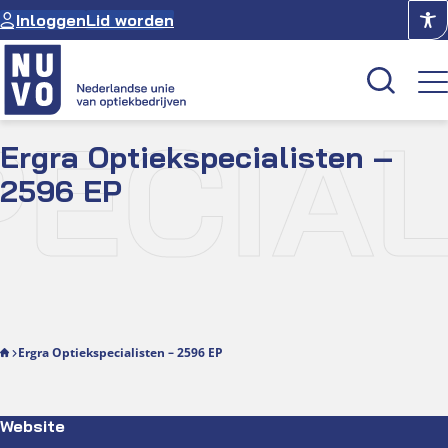
Ga
Inloggen
Lid worden
naar
de
inhoud
ECIAL
Ergra Optiekspecialisten –
Kenniscentrum
2596 EP
Academie
Over NUVO
Oculus
Optiekcentrum
Ergra Optiekspecialisten – 2596 EP
Website