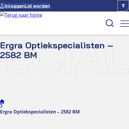
Ga
Inloggen
Lid worden
naar
de
inhoud
ECIAL
Ergra Optiekspecialisten –
Kenniscentrum
2582 BM
Academie
Over NUVO
Oculus
Optiekcentrum
Ergra Optiekspecialisten – 2582 BM