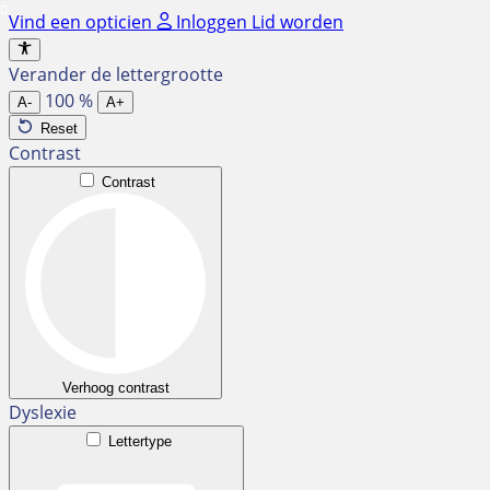
Ga
Vind een opticien
Inloggen
Lid worden
naar
de
Verander de lettergrootte
inhoud
100
%
A-
A+
Reset
Contrast
Contrast
Verhoog contrast
Dyslexie
Lettertype