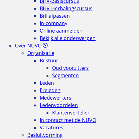
BHV-Basiscursus
BHV-Herhalingscursus
Bril afpassen
In-company
Online aanmelden
Bekijk alle onderwerpen
Over NUVO
Organisatie
Bestuur
Oud voorzitters
Segmenten
Leden
Ereleden
Medewerkers
Ledenvoordelen
Klantenvertellen
In contact met de NUVO
Vacatures
Besluitvorming