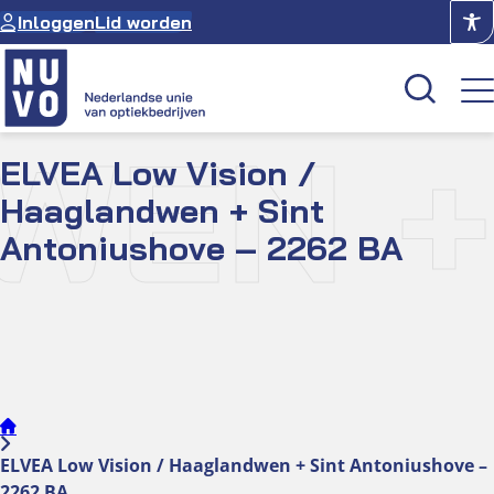
Ga
Inloggen
Lid worden
naar
de
inhoud
WEN +
ELVEA Low Vision /
Kenniscentrum
Haaglandwen + Sint
Academie
Antoniushove – 2262 BA
Over NUVO
Oculus
Optiekcentrum
ELVEA Low Vision / Haaglandwen + Sint Antoniushove –
2262 BA