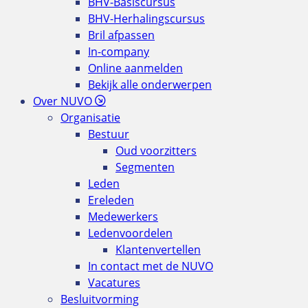
BHV-Basiscursus
BHV-Herhalingscursus
Bril afpassen
In-company
Online aanmelden
Bekijk alle onderwerpen
Over NUVO
Organisatie
Bestuur
Oud voorzitters
Segmenten
Leden
Ereleden
Medewerkers
Ledenvoordelen
Klantenvertellen
In contact met de NUVO
Vacatures
Besluitvorming