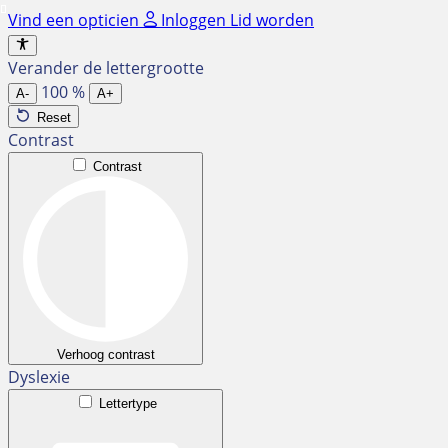
Ga
Vind een opticien
Inloggen
Lid worden
naar
de
Verander de lettergrootte
inhoud
100
%
A-
A+
Reset
Contrast
Contrast
Verhoog contrast
Dyslexie
Lettertype