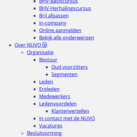
BHV-Basiscursus
BHV-Herhalingscursus
Bril afpassen
In-company
Online aanmelden
Bekijk alle onderwerpen
Over NUVO
Organisatie
Bestuur
Oud voorzitters
Segmenten
Leden
Ereleden
Medewerkers
Ledenvoordelen
Klantenvertellen
In contact met de NUVO
Vacatures
Besluitvorming