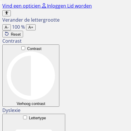
Ga
Vind een opticien
Inloggen
Lid worden
naar
de
Verander de lettergrootte
inhoud
100
%
A-
A+
Reset
Contrast
Contrast
Verhoog contrast
Dyslexie
Lettertype